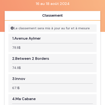
16 au 18 août 2024
Classement
Le classement sera mis à jour au fur et à mesure
1.
Avenue Aylmer
78.8
$
2.
Between 2 Borders
74.8
$
3.
Innov
67.1
$
4.
Ma Cabane