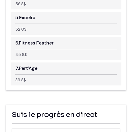
56.8
$
5.
Excelra
52.0
$
6.
Fitness Feather
45.6
$
7.
Part'Age
39.8
$
Suis le progrès en direct