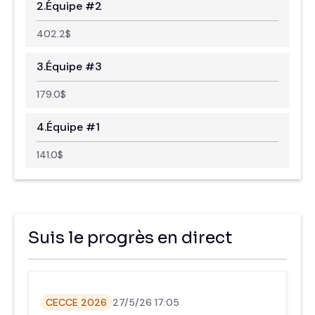
2.
Équipe #2
402.2
$
3.
Équipe #3
179.0
$
4.
Équipe #1
141.0
$
Suis le progrès en direct
CECCE 2026
27/5/26 17:05