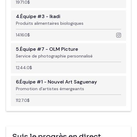
1971.0
$
4.
Équipe #3 - Ikadi
Produits alimentaires biologiques
1416.0
$
5.
Équipe #7 - OLM Picture
Service de photographie personnalisé
1244.0
$
6.
Équipe #1 - Nouvel Art Saguenay
Promotion d'artistes émergeants
1127.0
$
Suis le progrès en direct